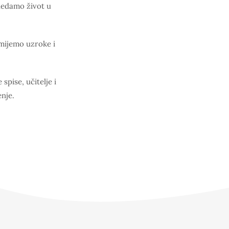
gledamo život u
umijemo uzroke i
spise, učitelje i
enje.