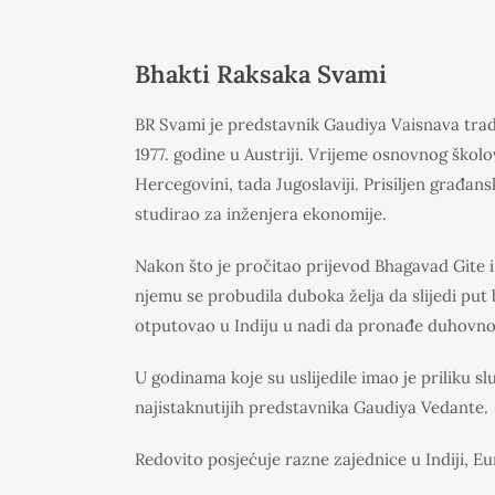
Bhakti Raksaka Svami
BR Svami je predstavnik Gaudiya Vaisnava tradi
1977. godine u Austriji. Vrijeme osnovnog škol
Hercegovini, tada Jugoslaviji. Prisiljen građansk
studirao za inženjera ekonomije.
Nakon što je pročitao prijevod Bhagavad Gite 
njemu se probudila duboka želja da slijedi put 
otputovao u Indiju u nadi da pronađe duhovnog u
U godinama koje su uslijedile imao je priliku slu
najistaknutijih predstavnika Gaudiya Vedante.
Redovito posjećuje razne zajednice u Indiji, Eu