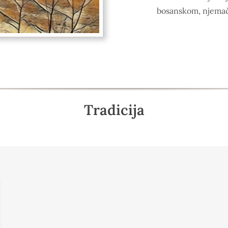
bosanskom, njemač
Tradicija