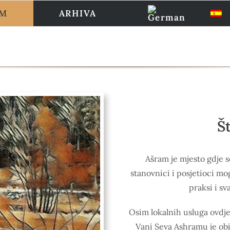
AM
ARHIVA
Š
Ašram je mjesto gdje 
stanovnici i posjetioci m
praksi i sv
Osim lokalnih usluga ovdje
Vani Seva Ashramu je obja