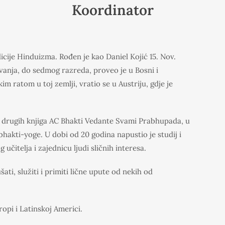
Koordinator
cije Hinduizma. Rođen je kao Daniel Kojić 15. Nov.
ovanja, do sedmog razreda, proveo je u Bosni i
im ratom u toj zemlji, vratio se u Austriju, gdje je
i drugih knjiga AC Bhakti Vedante Svami Prabhupada, u
bhakti-yoge. U dobi od 20 godina napustio je studij i
čitelja i zajednicu ljudi sličnih interesa.
šati, služiti i primiti lične upute od nekih od
ropi i Latinskoj Americi.