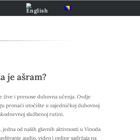
ta je ašram?
se žive i prenose duhovna učenja. Ovdje
ogu pronaći utočište u zajedničkoj duhovnoj
akodnevnoj službenoj rutini.
, jedna od naših glavnih aktivnosti u Vinoda
vljivanje audio, video i online sadržaja na