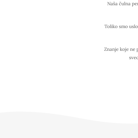
Naša čulna per
Toliko smo uslo
Znanje koje ne p
svec