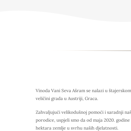
Vinoda Vani Seva Ašram se nalazi u štajersko
veličini grada u Austriji, Graca.
Zahvaljujući velikodušnoj pomoći i saradnji na
porodice, uspjeli smo da od maja 2020. godine
hektara zemlje u svrhu naših djelatnosti.