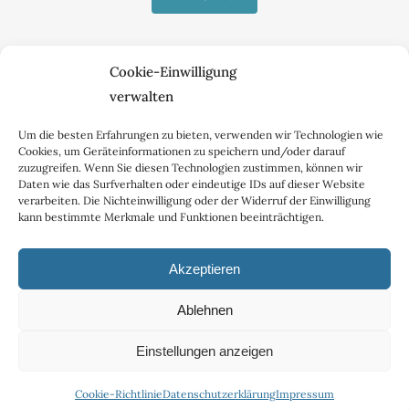
Cookie-Einwilligung
verwalten
Um die besten Erfahrungen zu bieten, verwenden wir Technologien wie
Cookies, um Geräteinformationen zu speichern und/oder darauf
TELEFON
zuzugreifen. Wenn Sie diesen Technologien zustimmen, können wir
Daten wie das Surfverhalten oder eindeutige IDs auf dieser Website
verarbeiten. Die Nichteinwilligung oder der Widerruf der Einwilligung
kann bestimmte Merkmale und Funktionen beeinträchtigen.
Akzeptieren
Ablehnen
2020 - 2024 | Vinoda Vani |
Impressum
|
Datenschutzerklärung
Einstellungen anzeigen
Facebook
YouTube
E-
Cookie-Richtlinie
Datenschutzerklärung
Impressum
Mail